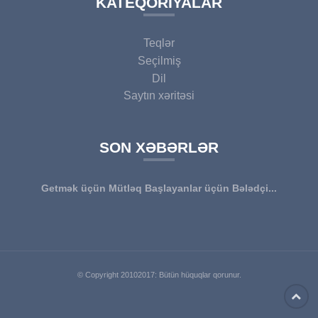
KATEQORIYALAR
Teqlər
Seçilmiş
Dil
Saytın xəritəsi
SON XƏBƏRLƏR
Getmək üçün Mütləq Başlayanlar üçün Bələdçi...
© Copyright 20102017: Bütün hüquqlar qorunur.