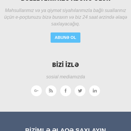
Məhsullarımız və ya qiymət siyahılarımızla bağlı suallarınız
üçün e-poçtunuzu bizə buraxın və biz 24 saat ərzində əlaqə
saxlayacağıq.
ABUNƏ OL
BIZI IZLƏ
sosial mediamızda
BIZIMLƏ ƏLAQƏ SAXLAYIN