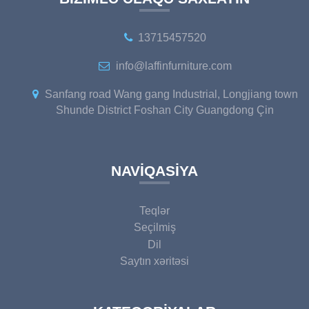
13715457520
info@laffinfurniture.com
Sanfang road Wang gang Industrial, Longjiang town
Shunde District Foshan City Guangdong Çin
NAVIQASIYA
Teqlər
Seçilmiş
Dil
Saytın xəritəsi