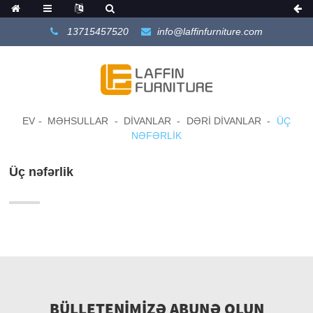
13715457520
info@laffinfurniture.com
EV
MƏHSULLAR
DIVANLAR
DƏRI DIVANLAR
ÜÇ
NƏFƏRLIK
Üç nəfərlik
BÜLLETENIMIZƏ ABUNƏ OLUN