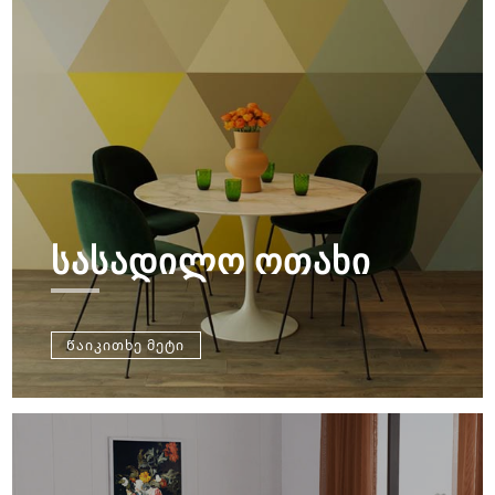
ᲡᲐᲡᲐᲓᲘᲚᲝ ᲝᲗᲐᲮᲘ
Წაიკითხე მეტი