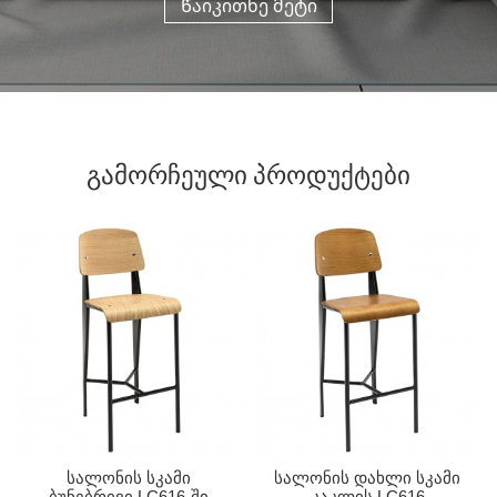
Წაიკითხე მეტი
ᲒᲐᲛᲝᲠᲩᲔᲣᲚᲘ ᲞᲠᲝᲓᲣᲥᲢᲔᲑᲘ
Სალონის Სკამი
Სალონის Დახლი Სკამი
Ბუნებრივი LC616-Ში
Კაკლის LC616