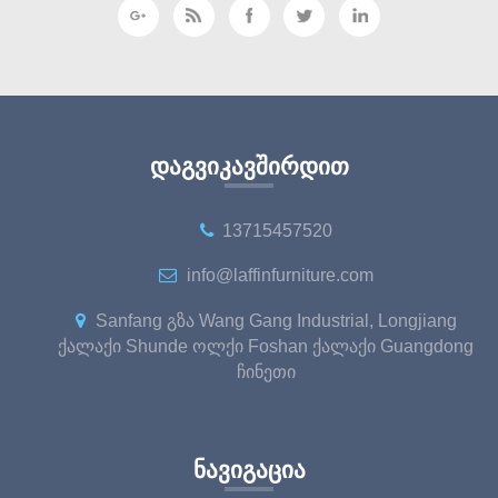
ᲓᲐᲒᲕᲘᲙᲐᲕᲨᲘᲠᲓᲘᲗ
13715457520
info@laffinfurniture.com
Sanfang გზა Wang Gang Industrial, Longjiang
ქალაქი Shunde ოლქი Foshan ქალაქი Guangdong
ჩინეთი
ᲜᲐᲕᲘᲒᲐᲪᲘᲐ