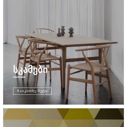
ᲡᲙᲐᲛᲔᲑᲘ
Წაიკითხე მეტი