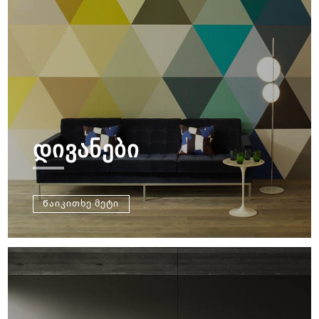
ᲓᲘᲕᲐᲜᲔᲑᲘ
Წაიკითხე მეტი