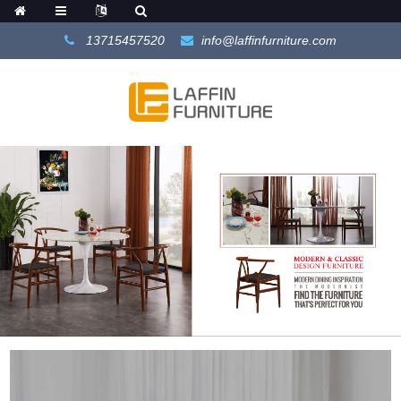
13715457520
info@laffinfurniture.com