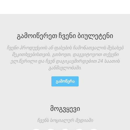
ᲒᲐᲛᲝᲘᲬᲔᲠᲔᲗ ᲩᲕᲔᲜᲘ ᲑᲘᲣᲚᲔᲢᲔᲜᲘ
ჩვენი პროდუქციის ან ფასების ჩამონათვალის შესახებ
შეკითხვებისთვის, გთხოვთ, დაგვიტოვოთ თქვენი
ელ.წერილი და ჩვენ დაგიკავშირდებით 24 საათის
განმავლობაში.
ᲒᲐᲛᲝᲬᲔᲠᲐ
ᲛᲝᲒᲕᲧᲔᲕᲘ
ჩვენს სოციალურ მედიაში