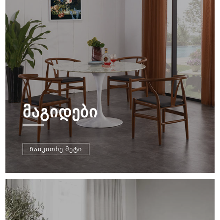
ᲛᲐᲒᲘᲓᲔᲑᲘ
Წაიკითხე მეტი