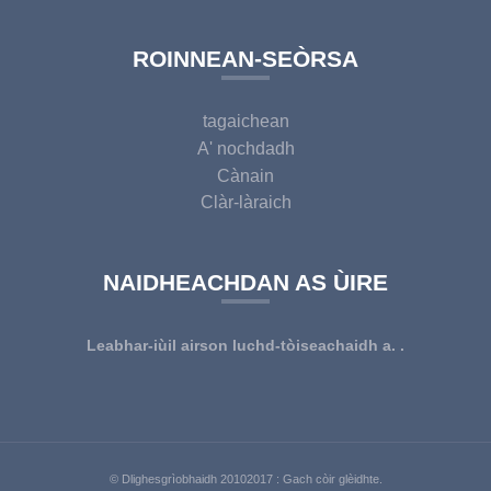
ROINNEAN-SEÒRSA
tagaichean
A' nochdadh
Cànain
Clàr-làraich
NAIDHEACHDAN AS ÙIRE
Leabhar-iùil airson luchd-tòiseachaidh a. .
© Dlighesgrìobhaidh 20102017 : Gach còir glèidhte.