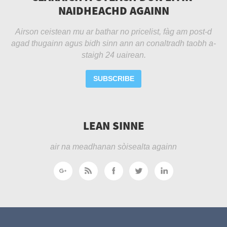
NAIDHEACHD AGAINN
Airson ceistean mu ar bathar no pricelist, fàg am post-d
agad thugainn agus bidh sinn ann an conaltradh taobh a-
staigh 24 uairean.
SUBSCRIBE
LEAN SINNE
air na meadhanan sòisealta againn