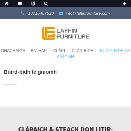
13715457520
info@laffinfurniture.com
DHACHAIGH
BATHAR
CLÀIR
CLÀR-BÌDH
BÙIRD-BÌDH LE
GNÌOMH
Bùird-bìdh le gnìomh
CLÀRAICH A-STEACH DON LITIR-