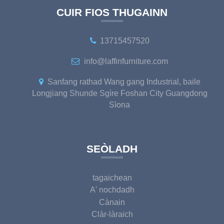
CUIR FIOS THUGAINN
13715457520
info@laffinfurniture.com
Sanfang rathad Wang gang Industrial, baile
Longjiang Shunde Sgìre Foshan City Guangdong
Sìona
SEÒLADH
tagaichean
A' nochdadh
Cànain
Clàr-làraich