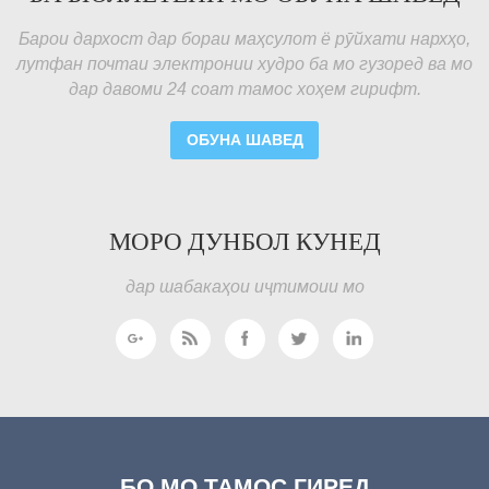
Барои дархост дар бораи маҳсулот ё рӯйхати нархҳо,
лутфан почтаи электронии худро ба мо гузоред ва мо
дар давоми 24 соат тамос хоҳем гирифт.
ОБУНА ШАВЕД
МОРО ДУНБОЛ КУНЕД
дар шабакаҳои иҷтимоии мо
БО МО ТАМОС ГИРЕД