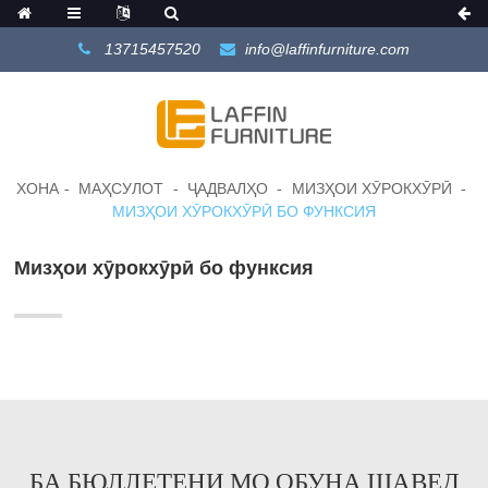
13715457520
info@laffinfurniture.com
ХОНА
МАҲСУЛОТ
ҶАДВАЛҲО
МИЗҲОИ ХӮРОКХӮРӢ
МИЗҲОИ ХӮРОКХӮРӢ БО ФУНКСИЯ
Мизҳои хӯрокхӯрӣ бо функсия
БА БЮЛЛЕТЕНИ МО ОБУНА ШАВЕД