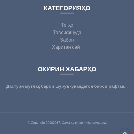
КАТЕГОРИЯҲО
Тегҳо
Тавсифшуда
Забон
Харитаи сайт
ОХИРИН ХАБАРҲО
Дастури мутлақ барои шурӯъкунандагон барои рафтан...
© Copyright 20102017: Ҳама ҳуқуқҳо ҳифз шудаанд.