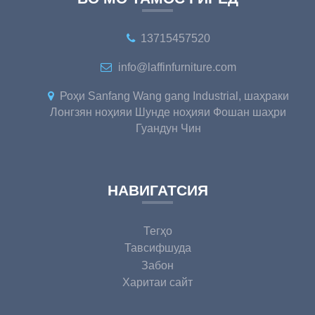
13715457520
info@laffinfurniture.com
Роҳи Sanfang Wang gang Industrial, шаҳраки
Лонгзян ноҳияи Шунде ноҳияи Фошан шаҳри
Гуандун Чин
НАВИГАТСИЯ
Тегҳо
Тавсифшуда
Забон
Харитаи сайт