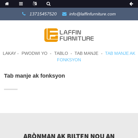
13715457520
info@laffinfurniture.com
LAKAY
PWODWI YO
TABLO
TAB MANJE
TAB MANJE AK
FONKSYON
Tab manje ak fonksyon
ABÒNMAN AK BILTEN NOU AN