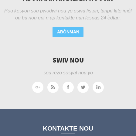
Pou kesyon sou pwodwi nou yo oswa lis pri, tanpri kite imèl
ou ba nou epi n ap kontakte nan lespas 24 èdtan.
ABÒNMAN
SWIV NOU
sou rezo sosyal nou yo
KONTAKTE NOU