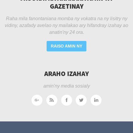
GAZETINAY
Raha mila fanontaniana momba ny vokatra na ny lisitry ny
vidiny, azafady avelao ny mailakao ary hifandray izahay ao
anatin'ny 24 ora.
RAISO AMIN NY
ARAHO IZAHAY
amin'ny media sosialy