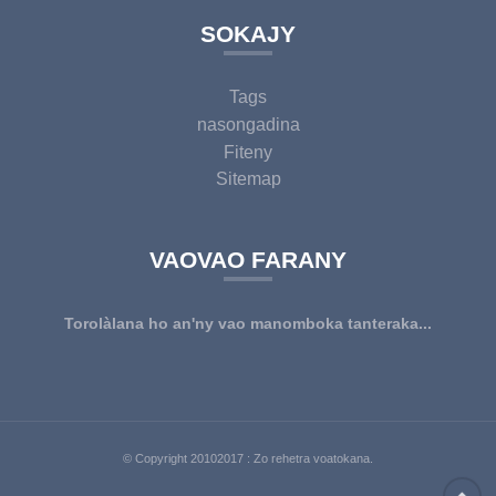
SOKAJY
Tags
nasongadina
Fiteny
Sitemap
VAOVAO FARANY
Torolàlana ho an'ny vao manomboka tanteraka...
© Copyright 20102017 : Zo rehetra voatokana.